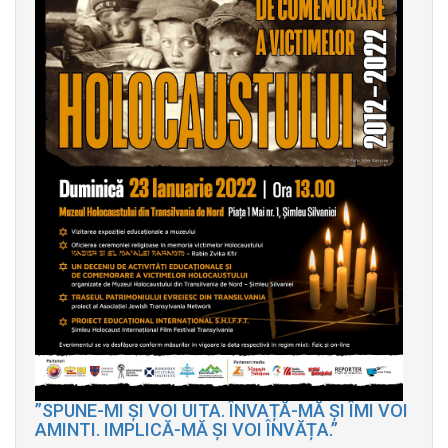
”SPUNE-MI ȘI VOI UITA. ÎNVAȚĂ-MĂ ȘI ÎMI VOI
AMINTI. IMPLICĂ-MĂ ȘI VOI ÎNVĂȚA.”