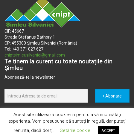
CIF: 45667
Strada Stefanus Bathory 1
CP: 455300 Șimleu Silvaniei (România)
Tel: +40 371 027 627
cniptsimleusilvaniei@gmail.com
Te ținem la curent cu toate noutațile din
Șimleu
Abonează-te la newsletter
Abonare
Acest site utilizează cookie-uri pentru a vă îmbunătăți
experiența. Vom presupune că sunteți în regulă, dar puteți
Copyright © 2021 C.N.I.P.T. Șimleu Silvaniei
renunța, dacă doriți.
Setările cookie
ACCEPT