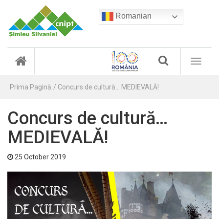
Romanian
(
T
c
o
u
g
r
Prima Pagină
Concurs de cultură… MEDIEVALĂ!
g
r
l
e
e
Concurs de cultură…
n
n
t
a
MEDIEVALĂ!
)
v
i
25 October 2019
g
a
t
i
o
n