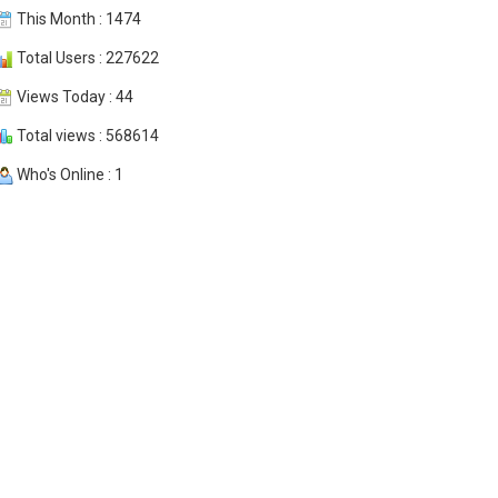
This Month : 1474
Total Users : 227622
Views Today : 44
Total views : 568614
Who's Online : 1