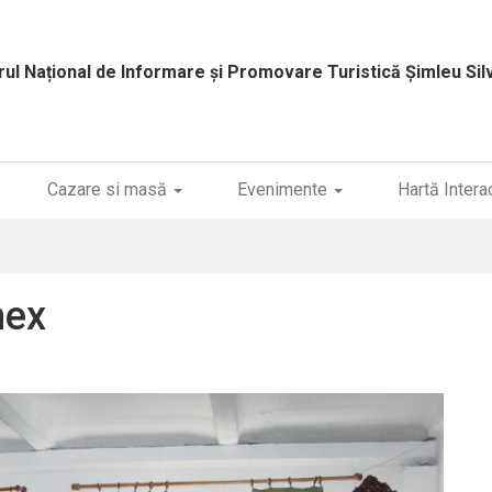
rul Național de Informare și Promovare Turistică
Șimleu Sil
Cazare si masă
Evenimente
Hartă Intera
mex