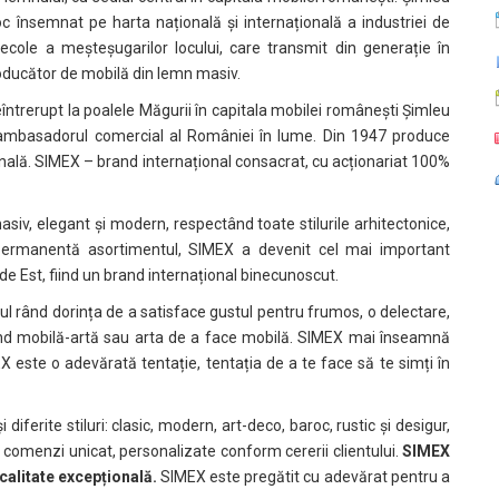
 loc însemnat pe harta națională și internațională a industriei de
ecole a meșteșugarilor locului, care transmit din generație în
oducător de mobilă din lemn masiv.
întrerupt la poalele Măgurii în capitala mobilei românești Șimleu
t ambasadorul comercial al României în lume. Din 1947 produce
ională. SIMEX – brand internațional consacrat, cu acționariat 100%
asiv, elegant și modern, respectând toate stilurile arhitectonice,
 permanentă asortimentul, SIMEX a devenit cel mai important
 Est, fiind un brand internațional binecunoscut.
ul rând dorința de a satisface gustul pentru frumos, o delectare,
ând mobilă-artă sau arta de a face mobilă. SIMEX mai înseamnă
EX este o adevărată tentație, tentația de a te face să te simți în
diferite stiluri: clasic, modern, art-deco, baroc, rustic și desigur,
comenzi unicat, personalizate conform cererii clientului.
SIMEX
 calitate excepțională.
SIMEX este pregătit cu adevărat pentru a