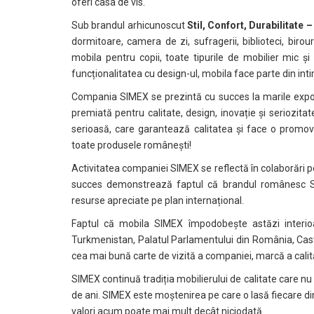
oferi casa de vis.
Sub brandul arhicunoscut
Stil, Confort, Durabilitat
dormitoare, camera de zi, sufragerii, biblioteci, biro
mobila pentru copii, toate tipurile de mobilier mic și
funcționalitatea cu design-ul, mobila face parte din int
Compania SIMEX se prezintă cu succes la marile expozi
premiată pentru calitate, design, inovație și seriozita
serioasă, care garantează calitatea și face o promo
toate produsele românești!
Activitatea companiei SIMEX se reflectă în colaborări 
succes demonstrează faptul că brandul românesc SI
resurse apreciate pe plan internațional.
Faptul că mobila SIMEX împodobește astăzi interioa
Turkmenistan, Palatul Parlamentului din România, Caste
cea mai bună carte de vizită a companiei, marcă a calități
SIMEX continuă tradiția mobilierului de calitate care nu
de ani. SIMEX este moștenirea pe care o lasă fiecare din
valori acum poate mai mult decât niciodată.