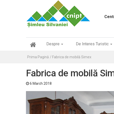
Cent
(
Despre
De Interes Turistic
c
u
Prima Pagină
Fabrica de mobilă Simex
r
r
e
Fabrica de mobilă Si
n
t
)
6 March 2018