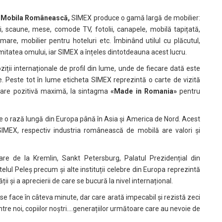
e – Mobila Românească,
SIMEX produce o gamă largă de mobilier:
uri, scaune, mese, comode TV, fotolii, canapele, mobilă tapițată,
 mare, mobilier pentru hoteluri etc. Îmbinând utilul cu plăcutul,
imitatea omului, iar SIMEX a înțeles dintotdeauna acest lucru.
ții internaționale de profil din lume, unde de fiecare dată este
te. Peste tot în lume eticheta SIMEX reprezintă o carte de vizită
vare pozitivă maximă, la sintagma
«Made in Romania»
pentru
pe o rază lungă din Europa până în Asia și America de Nord. Acest
MEX, respectiv industria românească de mobilă are valori și
re de la Kremlin, Sankt Petersburg, Palatul Prezidențial din
lul Peleș precum și alte instituții celebre din Europa reprezintă
i și a aprecierii de care se bucură la nivel internațional.
 se face în câteva minute, dar care arată impecabil și rezistă zeci
tre noi, copiilor noștri….generațiilor următoare care au nevoie de