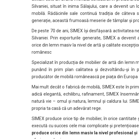
Silvaniei, situat în inima Sălajului, care a devenit un
mobilă. Rădăcinile sale continuă tradiția de câteva s
generație, această frumoasă meserie de tâmplar și pr
De peste 70 de ani, SIMEX își desfășoară activitatea ne
Silvaniei. Prin exporturile generate, SIMEX a deveni
orice din lemn masiv la nivel de artă și calitate excepț
românesc
Specializat în producția de mobilier de artă din lemn m
punând în prim plan calitatea și dezvoltându-și în
producător de mobilă românească pe piața din Europa de
Mai mult decât o fabrică de mobilă, SIMEX este în prim
adică elegantă, echilibru, rafinament, SIMEX însemn
natură vie – omul și natura, lemnul și caldura lui. SIM
propria ta casă că un adevărat rege.
SIMEX produce orice tip de mobilier, în orice cantitate și 
execută cu succes cele mai complicate și pretențioase 
produce orice din lemn masiv la nivel profesional și