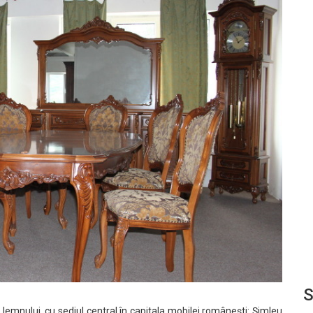
S
emnului, cu sediul central în capitala mobilei românești: Șimleu