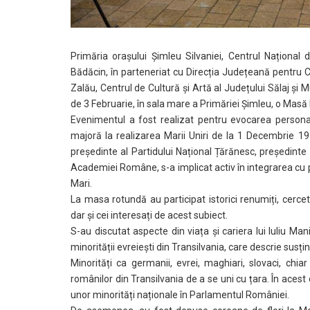
Primăria orașului Șimleu Silvaniei, Centrul Național
Bădăcin, în parteneriat cu Direcția Județeană pentru C
Zalău, Centrul de Cultură și Artă al Județului Sălaj și 
de 3 Februarie, în sala mare a Primăriei Șimleu, o Masă 
Evenimentul a fost realizat pentru evocarea personali
majoră la realizarea Marii Uniri de la 1 Decembrie 1918
președinte al Partidului Național Țărănesc, președinte
Academiei Române, s-a implicat activ în integrarea cu 
Mari.
La masa rotundă au participat istorici renumiți, cercetăt
dar și cei interesați de acest subiect.
S-au discutat aspecte din viața și cariera lui Iuliu Man
minorității evreiești din Transilvania, care descrie susț
Minorități ca germanii, evrei, maghiari, slovaci, chiar
românilor din Transilvania de a se uni cu țara. În acest 
unor minorități naționale în Parlamentul României.