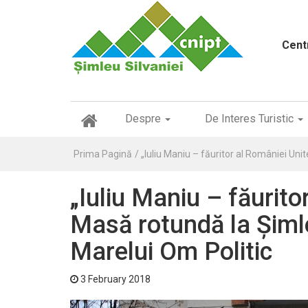
Cent
(
Despre
De Interes Turistic
c
u
Prima Pagină
„Iuliu Maniu – făuritor al României Unit
r
r
e
„Iuliu Maniu – făurito
n
t
Masă rotundă la Șimle
)
Marelui Om Politic
3 February 2018