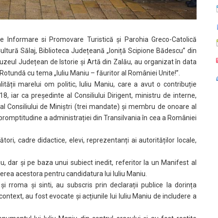
 de Informare si Promovare Turistică și Parohia Greco-Catolică
ultură Sălaj, Biblioteca Județeană „Ioniță Scipione Bădescu” din
Muzeul Județean de Istorie și Artă din Zalău, au organizat în data
Rotundă cu tema „Iuliu Maniu – făuritor al României Unite!”.
tății marelui om politic, Iuliu Maniu, care a avut o contribuție
, iar ca președinte al Consiliului Dirigent, ministru de interne,
 al Consiliului de Miniștri (trei mandate) și membru de onoare al
promptitudine a administrației din Transilvania în cea a României
ori, cadre didactice, elevi, reprezentanți ai autorităților locale,
iu, dar și pe baza unui subiect inedit, referitor la un Manifest al
inerea acestora pentru candidatura lui Iuliu Maniu.
 și rroma și sinti, au subscris prin declarații publice la dorința
context, au fost evocate și acțiunile lui Iuliu Maniu de includere a