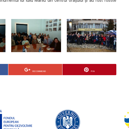
mentul lui Iuliu Maniu din centrul orașului și au fost rostite
RECOMMEND
PIN