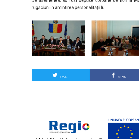
De asemenea, au fost depuse coroane de flori la Monu
rugăciuni în amintirea personalității lui.
TWEET
SHARE