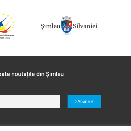
oate noutațile din Șimleu
Abonare