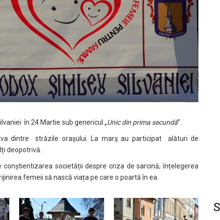
ilvaniei în 24 Martie sub genericul „
Unic din prima secundă
”.
a dintre străzile orașului. La marș au participat alături de
ulți deopotrivă.
e conștientizarea societății despre criza de sarcină, înțelegerea
prijinirea femeii să nască viața pe care o poartă în ea.
S