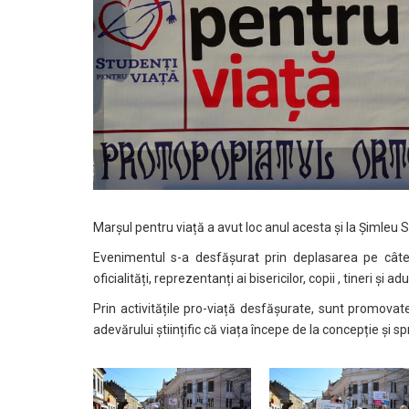
Marșul pentru viață a avut loc anul acesta și la Șimleu S
Evenimentul s-a desfășurat prin deplasarea pe câtev
oficialități, reprezentanți ai bisericilor, copii , tineri și ad
Prin activitățile pro-viață desfășurate, sunt promovat
adevărului științific că viața începe de la concepție și s