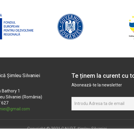
Te ținem la curent cu t
ică Șimleu Silvaniei
Abonează-te la newsletter
 Bathory 1
eu Silvaniei (România)
7 627
aniei@gmail.com
Copyright © 2021 C.N.I.P.T. Șimleu Silvaniei