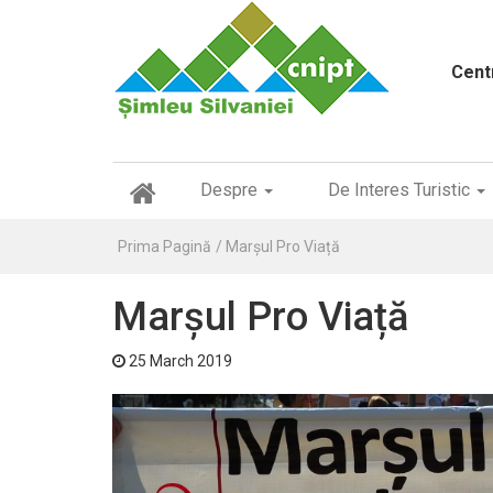
Cent
(
Despre
De Interes Turistic
c
u
Prima Pagină
Marșul Pro Viață
r
r
e
Marșul Pro Viață
n
t
)
25 March 2019