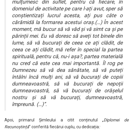
mulțumesc din suflet, pentru că fiecare, în
domeniul de activitate pe care l-ați avut, sper să
conștientizați lucrul acesta, ați pus câte o
cărămidă la formarea acestui oraș.(…) În acest
moment, mă bucur să vă văd și vă simt ca și pe
părinții mei. Eu vă doresc să aveți tot binele din
lume, să vă bucurați de ceea ce ați clădit, de
ceea ce ați clădit, mă refer în special la partea
spirituală, pentru că, nu-i așa?, partea materială
nu cred că este cea mai importantă. Îl rog pe
Dumnezeu să vă dea sănătate, să vă puteți
întâlni încă mulți ani, să vă bucurați de copiii
dumneavoastră, să vă bucurați de nepoții
dumneavoastră, să vă bucurați de orășelul
nostru și să vă bucurați, dumneavoastră,
împreună. (…)”.
Apoi, primarul Șimleului a citit conținutul „
Diplomei de
Recunoștință
” conferită fiecărui cuplu, cu dedicația
: