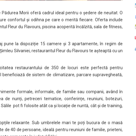
re Pădurea Morii oferă cadrul ideal pentru o ședere de neuitat. O
ure confortul și odihna pe care o merită fiecare. Oferta include
ul Fleur du Flavours, piscina acoperită încălzită, sala de fitness,
aj pune la dispoziție 15 camere și 3 apartamente, în regim de
Șimleu Silvaniei, restaurantul Fleur du Flavours te așteaptă cu un
acitatea restaurantului de 350 de locuri este perfectă pentru
l beneficiază de sistem de climatizare, parcare supravegheată,
enimente formale, informale, de familie sau companii, având în
 de nunți, petreceri tematice, conferințe, reuniuni, botezuri,
. Sălile pot fi folosite atât ca și locație de nuntă, cât și de training,
 nopțile relaxante. Sub umbrelele mari te poți bucura de o masă
te de 40 de persoane, ideală pentru reuniuni de familie, prieteni,