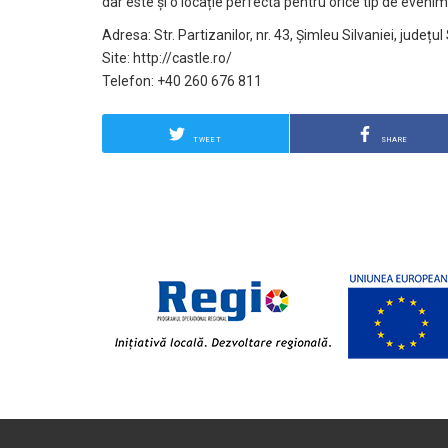
dar este și o locație perfectă pentru orice tip de evenim
Adresa: Str. Partizanilor, nr. 43, Șimleu Silvaniei, județul
Site: http://castle.ro/
Telefon: +40 260 676 811
TWEET
SHARE