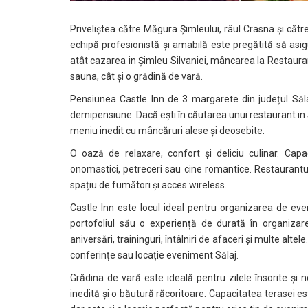
Priveliștea către Măgura Șimleului, râul Crasna și căt
echipă profesionistă și amabilă este pregătită să asig
atât cazarea in Șimleu Silvaniei, mâncarea la Restaurant
sauna, cât și o grădină de vară.
Pensiunea Castle Inn de 3 margarete din județul Săl
demipensiune. Dacă ești în căutarea unui restaurant in 
meniu inedit cu mâncăruri alese și deosebite.
O oază de relaxare, confort și deliciu culinar. Cap
onomastici, petreceri sau cine romantice. Restaurantu
spațiu de fumători și acces wireless.
Castle Inn este locul ideal pentru organizarea de ev
portofoliul său o experiență de durată în organizarea
aniversări, traininguri, întâlniri de afaceri și multe altele
conferințe sau locație eveniment Sălaj.
Grădina de vară este ideală pentru zilele însorite și
inedită și o băutură răcoritoare. Capacitatea terasei es