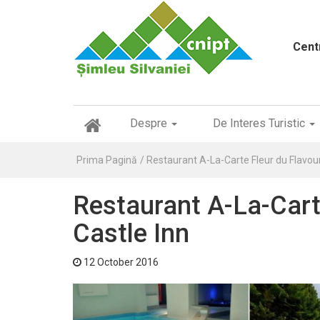
Cent
(
Despre
De Interes Turistic
c
u
Prima Pagină
Restaurant A-La-Carte Fleur du Flavour
r
r
e
Restaurant A-La-Cart
n
t
Castle Inn
)
12 October 2016