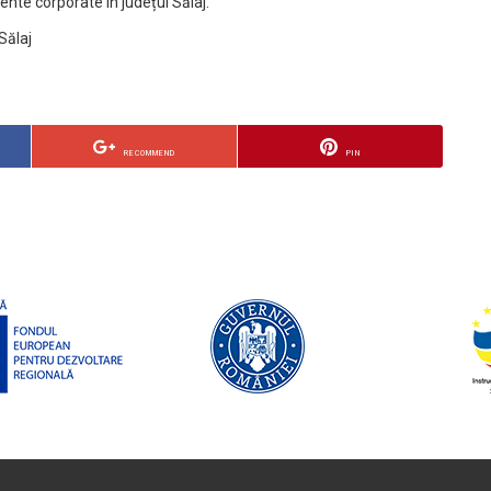
ente corporate în județul Sălaj.
 Sălaj
RECOMMEND
PIN