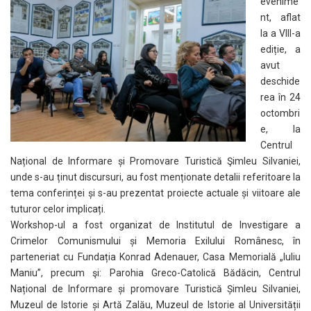
evenime
nt, aflat
la a VIII-a
ediție, a
avut
deschide
rea în 24
octombri
e, la
Centrul
Național de Informare și Promovare Turistică Şimleu Silvaniei,
unde s-au ținut discursuri, au fost menționate detalii referitoare la
tema conferinței și s-au prezentat proiecte actuale și viitoare ale
tuturor celor implicați.
Workshop-ul a fost organizat de Institutul de Investigare a
Crimelor Comunismului și Memoria Exilului Românesc, în
parteneriat cu Fundația Konrad Adenauer, Casa Memorială „Iuliu
Maniu”, precum şi: Parohia Greco-Catolică Bădăcin, Centrul
Național de Informare și promovare Turistică Șimleu Silvaniei,
Muzeul de Istorie și Artă Zalău, Muzeul de Istorie al Universității