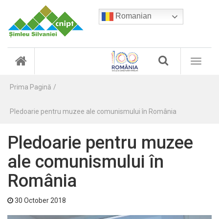
Romanian
(
T
c
o
u
g
r
Prima Pagină
g
r
l
e
e
Pledoarie pentru muzee ale comunismului în România
n
n
t
a
)
Pledoarie pentru muzee
v
i
ale comunismului în
g
a
România
t
i
o
30 October 2018
n