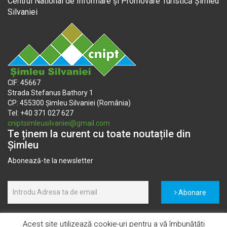
Centrul National de Informare și Promovare Turistică Șimleu
Silvaniei
CIF: 45667
Strada Stefanus Bathory 1
CP: 455300 Șimleu Silvaniei (România)
Tel: +40 371 027 627
cniptsimleusilvaniei@gmail.com
Te ținem la curent cu toate noutațile din
Șimleu
Abonează-te la newsletter
Abonare
Acest site utilizează cookie-uri pentru a vă îmbunătăți