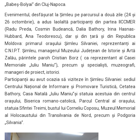
„Babeș-Bolyai” din Cluj-Napoca.
Evenimentul, desfășurat la Șimleu pe parcursul a două zile (24 și
26 octombrie), a adus laolaltă participanți din partea IICCMER
(Radu Preda, Cosmin Budeancă, Dalia Bathory, Irina Hasnas-
Hubbard, Ana Teodorescu), dar și din țară și din Republica
Moldova: primarul oraşului Şimleu Silvaniei, reprezentanți ai
C.N.I.P.T. Şimleu, managerul Muzeului Județean de Istorie și Artă
Zalău, părintele paroh Cristian Borz ( ca reprezentant al Casei
Memoriale „Iuliu Maniu”), precum şi specialiști, muzeografi,
manageri de proiect, istorici.
Participanții au avut ocazia să viziteze în Șimleu Silvaniei: sediul
Centrului Național de Informare și Promovare Turistică, Cetatea
Bathory, Casa Natală „Iuliu Maniu”și statuia acestuia din centrul
orașului, Biserica romano-catolică, Parcul Central al orașului,
statuia Sfintei Treimi, bustul lui Corneliu Coposu, Muzeul Memorial
al Holocaustului din Transilvania de Nord, precum și Podgoria
„Silvania”.