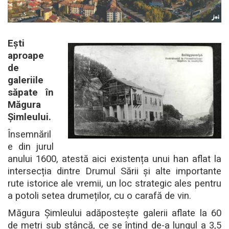
Ești
aproape
de
galeriile
săpate în
Măgura
Șimleului.
Însemnăril
e din jurul
anului 1600, atestă aici existența unui han aflat la
intersecția dintre Drumul Sării și alte importante
rute istorice ale vremii, un loc strategic ales pentru
a potoli setea drumeților, cu o carafă de vin.
Măgura Șimleului adăpostește galerii aflate la 60
de metri sub stâncă, ce se întind de-a lungul a 3,5