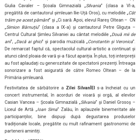
Giulia Cavaler – Școala Gimnazială „
Silvania
” (clasa a VI-a,
pregătită de cantautorul șimleuan Ilie-Uță Oros), cu melodiile „
Cât
trăim pe acest pământ
” și „Ci sarà. Apoi, elevul Rareș Oltean – CN
„
Simion Bărnuțiu
” (clasa a IX-a) și cantautorul Petre Gliguța –
Centrul Cultural Șimleu Silvaniei au cântat melodiile „
Două mii de
ani
”, „
Dacă ai ghici
” și parodia muzicală „
Constantin și Veronica
”.
De remarcat faptul că, spectacolul cultural-artistic a continuat și
atunci când ploaia de vară și-a făcut apariția. În plus, toți interpreții
au fost aplaudați cu generozitate de spectatorii prezenți. Întreaga
sonorizare a fost asigurată de către Romeo Oltean – de la
Primăria șimleuană.
Festivitatea de sărbătorire a
Zilei SilvanÍEI
s-a încheiat cu un
concert instrumental, în acorduri de vioară și orgă, al elevilor
Casian Vancea – Școala Gimnazială „
Silvania
” și Daniel Grosoș –
Liceul de Artă „
Ioan Sima
” Zalău, în aplauzele binemeritate ale
participanților, bine dispuși după degustarea produselor
tradiționale locale, pregătite cu mult rafinament gastronomic de
partenerii amintiți.