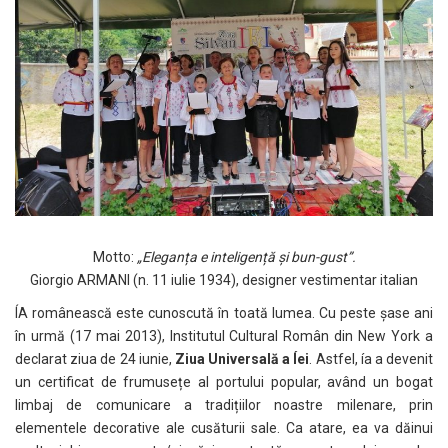
Motto:
„Eleganța e inteligență și bun-gust”.
Giorgio ARMANI (n. 11 iulie 1934), designer vestimentar italian
ÍA românească este cunoscută în toată lumea. Cu peste șase ani
în urmă (17 mai 2013), Institutul Cultural Român din New York a
declarat ziua de 24 iunie,
Ziua Universală a Íei
. Astfel, ía a devenit
un certificat de frumusețe al portului popular, având un bogat
limbaj de comunicare a tradițiilor noastre milenare, prin
elementele decorative ale cusăturii sale. Ca atare, ea va dăinui