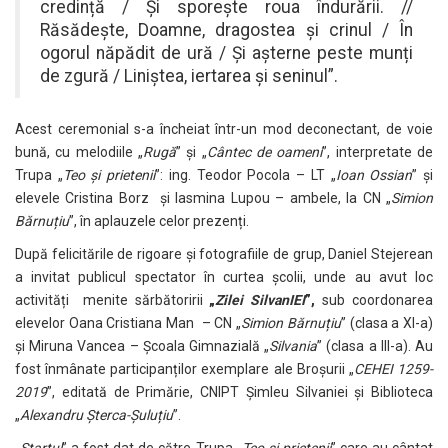
credință / Și sporește roua îndurării. //
Răsădește, Doamne, dragostea și crinul / În
ogorul năpădit de ură / Și așterne peste munți
de zgură / Liniștea, iertarea și seninul”.
Acest ceremonial s-a încheiat într-un mod deconectant, de voie
bună, cu melodiile „
Rugă
” și „
Cântec de oameni
”, interpretate de
Trupa „
Teo și prietenii
”: ing. Teodor Pocola – LT „
Ioan Ossian
” și
elevele Cristina Borz și Iasmina Lupou – ambele, la CN „
Simion
Bărnuțiu
”, în aplauzele celor prezenți.
După felicitările de rigoare și fotografiile de grup, Daniel Stejerean
a invitat publicul spectator în curtea școlii, unde au avut loc
activități menite sărbătoririi
„
Zilei SilvanIEI
”,
sub coordonarea
elevelor Oana Cristiana Man
– CN „
Simion Bărnuțiu
” (clasa a XI-a)
și Miruna Vancea – Școala Gimnazială „
Silvania
” (clasa a III-a). Au
fost înmânate participanților exemplare ale Broșurii „
CEHEI 1259-
2019
”, editată de Primărie, CNIPT Șimleu Silvaniei și Biblioteca
„
Alexandru Șterca-Șuluțiu
”.