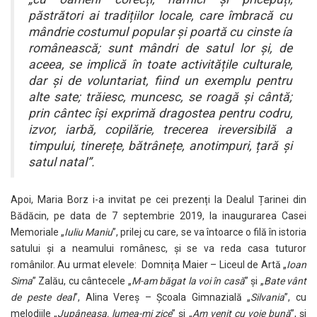
păstrători ai tradițiilor locale, care îmbracă cu
mândrie costumul popular și poartă cu cinste ía
românească; sunt mândri de satul lor și, de
aceea, se implică în toate activitățile culturale,
dar și de voluntariat, fiind un exemplu pentru
alte sate; trăiesc, muncesc, se roagă și cântă;
prin cântec își exprimă dragostea pentru codru,
izvor, iarbă, copilărie, trecerea ireversibilă a
timpului, tinerețe, bătrânețe, anotimpuri, țară și
satul natal”.
Apoi, Maria Borz i-a invitat pe cei prezenți la Dealul Țarinei din
Bădăcin, pe data de 7 septembrie 2019, la inaugurarea Casei
Memoriale „
Iuliu Maniu
”, prilej cu care, se va întoarce o filă în istoria
satului și a neamului românesc, și se va reda casa tuturor
românilor. Au urmat elevele: Domnița Maier – Liceul de Artă „
Ioan
Sima
” Zalău, cu cântecele „
M-am băgat la voi în casă
” și „
Bate vânt
de peste deal
”, Alina Vereș – Școala Gimnazială „
Silvania
”, cu
melodiile „
Jupâneasa, lumea-mi zice
” și „
Am venit cu voie bună
”, și