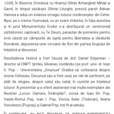
1259
). În Biserica Ortodoxă cu Hramul Sfinții Arhangheli Mihail și
Gavril, în timpul săvârșirii Sfintei Liturghii, preotul paroh Adrian
Vancea a adus un evlavios omagiu tuturor credincioșilor din Cehei.
Apoi, pe o vreme frumoasă, cu un soare îmbietor, în fața acesteia
și în jurul Monumentului Eroilor s-a desfășurat un ceremonial
sărbătoresc captivant, cu Te Deum, parastas de pomenire pentru
eroii căzuți pe câmpurile de luptă pentru libertatea și idealurile
României, depunerea unei coroane de flori din partea Grupului de
Inițiativă și discursuri.
Deschiderea festivă a fost făcută de drd. Daniel Stejerean –
director al CNIPT Șimleu Silvaniei, invitându-l pe prof. univ. dr. Ioan
G. Pop – Universitatea „
Emanuel
” Oradea să vorbească despre
istoria Ceheiului. Discursul său a fost unul, pe cât de pertinent, pe
atât de elogios, despre satul său natal, în cuvinte pe înțelesul
tuturor. A prezentat și a oferit asistenței mai multe exemplare ale
Revistei „Locuri, Oameni, Întâmplări”, scrisă de Ioan Gh. Pop,
Vasile-Romul Pop, Ioan I. Pop, Viorica Belei (Todoran), Ileana
Voiculescu (Pușcaș) și Gabriel Pop, toți fii ai satului.
În continuare, au avut alocuțiuni, pe măsura evenimentului