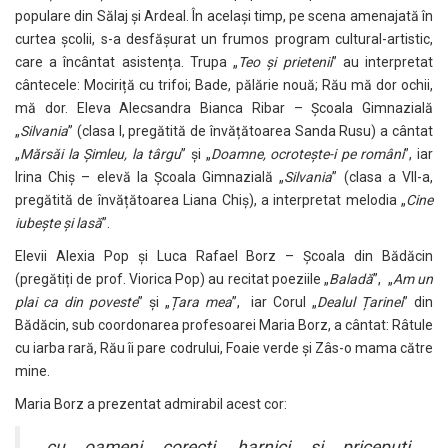
populare din Sălaj și Ardeal. În același timp, pe scena amenajată în
curtea școlii, s-a desfășurat un frumos program cultural-artistic,
care a încântat asistența. Trupa „
Teo și prietenii
” au interpretat
cântecele: Mociriță cu trifoi; Bade, pălărie nouă; Rău mă dor ochii,
mă dor. Eleva Alecsandra Bianca Ribar – Școala Gimnazială
„
Silvania
” (clasa I, pregătită de învățătoarea Sanda Rusu) a cântat
„
Mărsăi la Șimleu, la târgu
” și „
Doamne, ocrotește-i pe români
”, iar
Irina Chiș – elevă la Școala Gimnazială „
Silvania
” (clasa a VII-a,
pregătită de învățătoarea Liana Chiș), a interpretat melodia „
Cine
iubește și lasă
”.
Elevii Alexia Pop și Luca Rafael Borz – Școala din Bădăcin
(pregătiți de prof. Viorica Pop) au recitat poeziile „
Baladă
”, „
Am un
plai ca din poveste
” și „
Țara mea
”, iar Corul „
Dealul Țarinei
” din
Bădăcin, sub coordonarea profesoarei Maria Borz, a cântat: Râtule
cu iarba rară, Rău îi pare codrului, Foaie verde și Zâs-o mama către
mine.
Maria Borz a prezentat admirabil acest cor:
„cu oameni corecți, harnici și pricepuți,