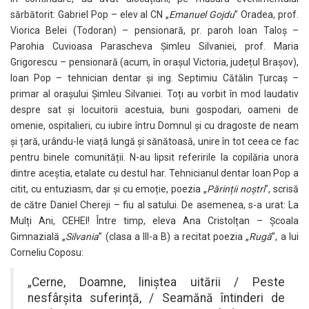
sărbătorit: Gabriel Pop – elev al CN „
Emanuel Gojdu
” Oradea, prof.
Viorica Belei (Todoran) – pensionară, pr. paroh Ioan Taloș –
Parohia Cuvioasa Parascheva Șimleu Silvaniei, prof. Maria
Grigorescu – pensionară (acum, în orașul Victoria, județul Brașov),
Ioan Pop – tehnician dentar și ing. Septimiu Cătălin Țurcaș –
primar al orașului Șimleu Silvaniei. Toți au vorbit în mod laudativ
despre sat și locuitorii acestuia, buni gospodari, oameni de
omenie, ospitalieri, cu iubire întru Domnul și cu dragoste de neam
și țară, urându-le viață lungă și sănătoasă, unire în tot ceea ce fac
pentru binele comunității. N-au lipsit referirile la copilăria unora
dintre aceștia, etalate cu destul har. Tehnicianul dentar Ioan Pop a
citit, cu entuziasm, dar și cu emoție, poezia „
Părinții noștri
”, scrisă
de către Daniel Chereji – fiu al satului. De asemenea, s-a urat: La
Mulți Ani, CEHEI! Între timp, eleva Ana Cristolțan – Școala
Gimnazială „
Silvania
” (clasa a III-a B) a recitat poezia „
Rugă
”, a lui
Corneliu Coposu:
„Cerne, Doamne, liniștea uitării / Peste
nesfârșita suferință, / Seamănă întinderi de