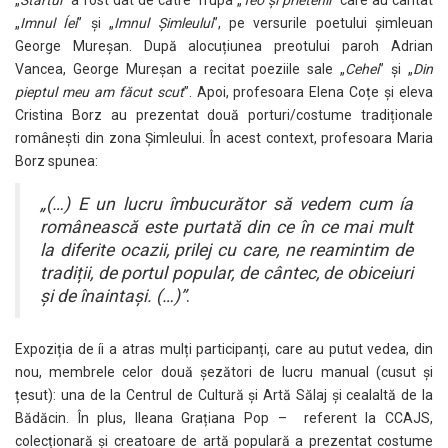
„
Startul
” a fost dat de către Trupa „
Teo și prietenii
” care au cântat
„
Imnul Íei
” și „
Imnul Șimleului
”, pe versurile poetului șimleuan
George Mureșan. După alocuțiunea preotului paroh Adrian
Vancea, George Mureșan a recitat poeziile sale „
Cehei
” și „
Din
pieptul meu am făcut scut
”. Apoi, profesoara Elena Coțe și eleva
Cristina Borz au prezentat două porturi/costume tradiționale
românești din zona Șimleului. În acest context, profesoara Maria
Borz spunea:
„(…) E un lucru îmbucurător să vedem cum ía
românească este purtată din ce în ce mai mult
la diferite ocazii, prilej cu care, ne reamintim de
tradiții, de portul popular, de cântec, de obiceiuri
și de înaintași. (…)”
.
Expoziția de íi a atras mulți participanți, care au putut vedea, din
nou, membrele celor două șezători de lucru manual (cusut și
țesut): una de la Centrul de Cultură și Artă Sălaj și cealaltă de la
Bădăcin. În plus, Ileana Grațiana Pop – referent la CCAJS,
colecționară și creatoare de artă populară a prezentat costume