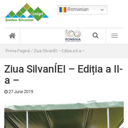
Romanian
(
T
c
o
u
g
r
Prima Pagină
Ziua SilvanÍEI – Ediția a II-a –
g
r
l
e
e
Ziua SilvanÍEI – Ediția a II-
n
n
t
a
a –
)
v
i
27 June 2019
g
a
t
i
o
n