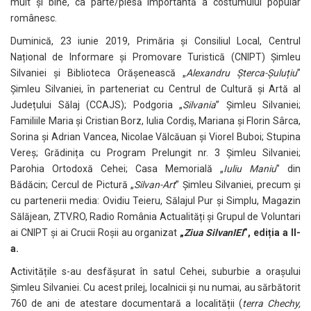
mult și bine, ca parte/piesă importantă a costumului popular
românesc.
Duminică, 23 iunie 2019, Primăria și Consiliul Local, Centrul
Național de Informare și Promovare Turistică (CNIPT) Șimleu
Silvaniei și Biblioteca Orășenească „
Alexandru Șterca-Șuluțiu
”
Șimleu Silvaniei, în parteneriat cu Centrul de Cultură și Artă al
Județului Sălaj (CCAJS); Podgoria „
Silvania
” Șimleu Silvaniei;
Familiile Maria și Cristian Borz, Iulia Cordiș, Mariana și Florin Sârca,
Sorina și Adrian Vancea, Nicolae Vălcăuan și Viorel Buboi; Stupina
Vereș; Grădinița cu Program Prelungit nr. 3 Șimleu Silvaniei;
Parohia Ortodoxă Cehei; Casa Memorială „
Iuliu Maniu
” din
Bădăcin; Cercul de Pictură „
Silvan-Art
” Șimleu Silvaniei, precum și
cu partenerii media: Ovidiu Teieru, Sălajul Pur și Simplu, Magazin
Sălăjean, ZTV.RO, Radio România Actualități și Grupul de Voluntari
ai CNIPT și ai Crucii Roșii au organizat
„
Ziua
SilvanIEI
”, ediția a II-
a.
Activitățile s-au desfășurat în satul Cehei, suburbie a orașului
Șimleu Silvaniei. Cu acest prilej, localnicii și nu numai, au sărbătorit
760 de ani de atestare documentară a localității (
terra Chechy,